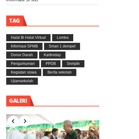
TAG
Halal Bi Halal Virtual
Lomba
Informasi SPMB
Sman 1 dempet
Donor Darah
Kartiniday
Pengumuman
PPDB
Snmptn
Kegiatan siswa
Berita sekolah
Ujiansekolah
GALERI