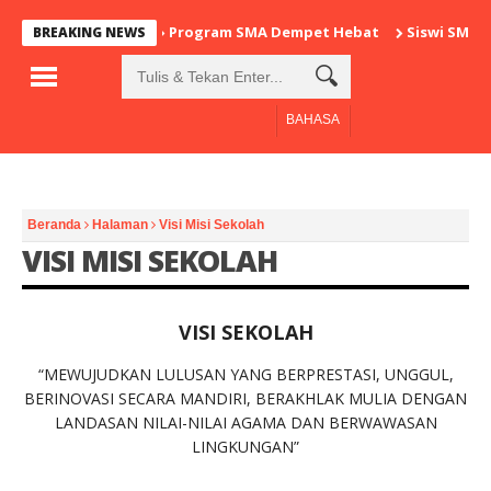
Program SMA Dempet Hebat
Siswi SMAN 1
BREAKING NEWS
BAHASA
Beranda
Halaman
Visi Misi Sekolah
VISI MISI SEKOLAH
VISI SEKOLAH
“MEWUJUDKAN LULUSAN YANG BERPRESTASI, UNGGUL,
BERINOVASI SECARA MANDIRI, BERAKHLAK MULIA DENGAN
LANDASAN NILAI-NILAI AGAMA DAN BERWAWASAN
LINGKUNGAN”