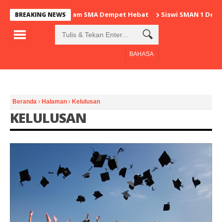
Program SMA Dempet Hebat
Siswi SMAN 1 Dempet
BREAKING NEWS
BAHASA
Beranda
Halaman
Kelulusan
KELULUSAN