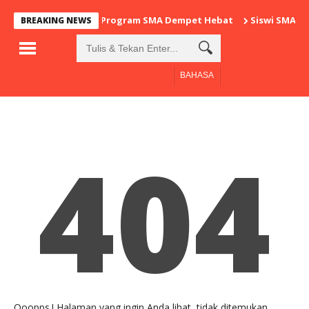
Program SMA Dempet Hebat
Siswi SMAN 
BREAKING NEWS
BAHASA
404
Ooopps.! Halaman yang ingin Anda lihat, tidak ditemukan