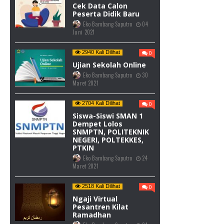
Cek Data Calon
Peserta Didik Baru
Eko Bambang Saputro
04
Juni 2021
2940 Kali Dilihat
0
Ujian Sekolah Online
Eko Bambang Saputro
30
Maret 2021
2704 Kali Dilihat
0
Siswa-Siswi SMAN 1
Dempet Lolos
SNMPTN, POLITEKNIK
NEGERI, POLTEKKES,
PTKIN
Eko Bambang Saputro
24
Maret 2021
2518 Kali Dilihat
0
Ngaji Virtual
Pesantren Kilat
Ramadhan