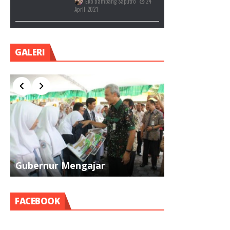
Eko Bambang Saputro
24
April 2021
GALERI
Gubernur Mengajar
Pramuka
FACEBOOK