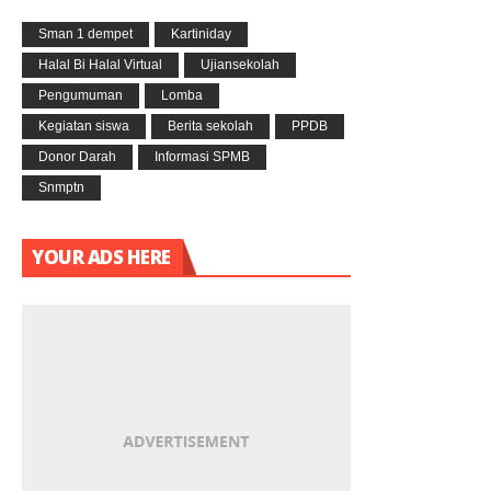
Sman 1 dempet
Kartiniday
Halal Bi Halal Virtual
Ujiansekolah
Pengumuman
Lomba
Kegiatan siswa
Berita sekolah
PPDB
Donor Darah
Informasi SPMB
Snmptn
YOUR ADS HERE