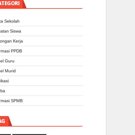
ATEGORI
ta Sekolah
iatan Siswa
ongan Kerja
ormasi PPDB
kel Guru
kel Murid
ikasi
ba
ormasi SPMB
AG