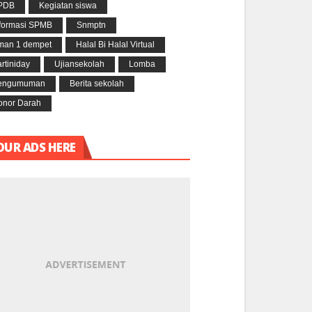
PDB
Kegiatan siswa
nformasi SPMB
Snmptn
man 1 dempet
Halal Bi Halal Virtual
rtiniday
Ujiansekolah
Lomba
engumuman
Berita sekolah
onor Darah
OUR ADS HERE