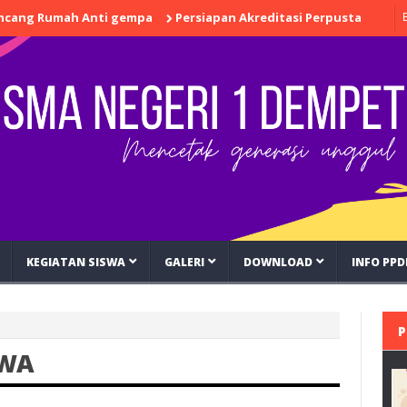
Rumah Anti gempa
Persiapan Akreditasi Perpustakaan
Progr
KEGIATAN SISWA
GALERI
DOWNLOAD
INFO PPD
P
SWA