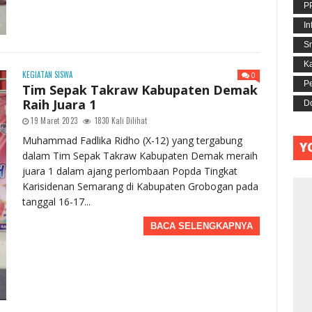
P
I
S
Ka
KEGIATAN SISWA
0
P
Tim Sepak Takraw Kabupaten Demak
Raih Juara 1
D
19 Maret 2023
1830 Kali Dilihat
Muhammad Fadlika Ridho (X-12) yang tergabung
Y
dalam Tim Sepak Takraw Kabupaten Demak meraih
juara 1 dalam ajang perlombaan Popda Tingkat
Karisidenan Semarang di Kabupaten Grobogan pada
tanggal 16-17...
BACA SELENGKAPNYA