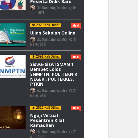
Peserta Didik Baru
Eko Bambang Saputro
04
Juni 2021
2929 Kali Dilihat
0
Ujian Sekolah Online
Eko Bambang Saputro
30
Maret 2021
2691 Kali Dilihat
0
Siswa-Siswi SMAN 1
Dempet Lolos
SNMPTN, POLITEKNIK
NEGERI, POLTEKKES,
PTKIN
Eko Bambang Saputro
24
Maret 2021
2512 Kali Dilihat
0
Ngaji Virtual
Pesantren Kilat
Ramadhan
Eko Bambang Saputro
24
April 2021