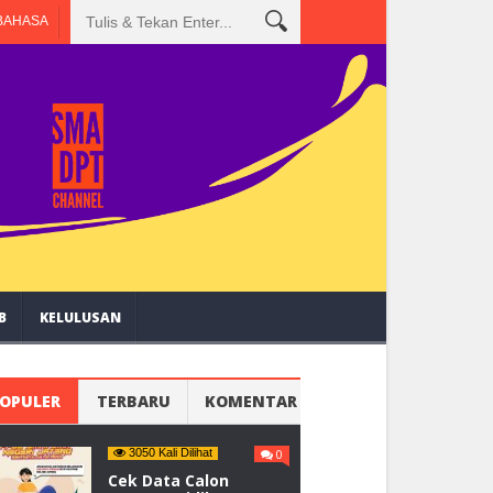
am SMA Dempet Hebat
BAHASA
B
KELULUSAN
OPULER
TERBARU
KOMENTAR
3050 Kali Dilihat
0
Cek Data Calon