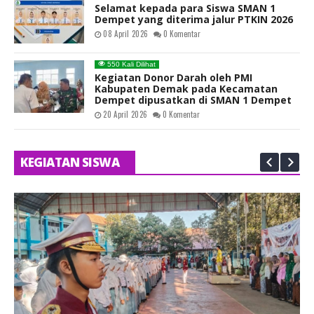
02 Mei 2026
0 Komentar
485 Kali Dilihat
Pembagian SKL, Pelepasan dan
Pembekalan Siswa kelas XII Tahun
Ajaran 2025/2026
06 Mei 2026
0 Komentar
466 Kali Dilihat
Selamat kepada para Siswa SMAN 1
Dempet yang diterima jalur PTKIN 2026
08 April 2026
0 Komentar
550 Kali Dilihat
Kegiatan Donor Darah oleh PMI
Kabupaten Demak pada Kecamatan
Dempet dipusatkan di SMAN 1 Dempet
20 April 2026
0 Komentar
458 Kali Dilihat
Upacara bendera memperingati Hari
KEGIATAN SISWA
Kartini 2026
21 April 2026
0 Komentar