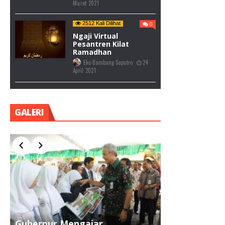
Eko Bambang Saputro
30
Maret 2021
2693 Kali Dilihat
0
Siswa-Siswi SMAN 1
Dempet Lolos
SNMPTN, POLITEKNIK
NEGERI, POLTEKKES,
PTKIN
Eko Bambang Saputro
24
Maret 2021
2512 Kali Dilihat
0
Ngaji Virtual
Pesantren Kilat
Ramadhan
Eko Bambang Saputro
24
April 2021
GALERI