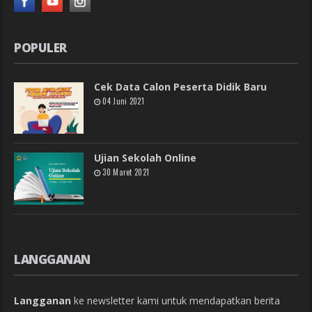
Kec. Dempet
Kab Demak
02916904969
Phone:
02916904969
Fax:
smanegeri1dempet@gmail.com
Email:
POPULER
Cek Data Calon Peserta Didik Baru
04 Juni 2021
Ujian Sekolah Online
30 Maret 2021