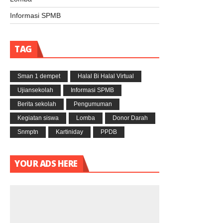
Lowongan Kerja
Informasi PPDB
Artikel Guru
Artikel Murid
Publikasi
Lomba
Informasi SPMB
TAG
Sman 1 dempet
Halal Bi Halal Virtual
Ujiansekolah
Informasi SPMB
Berita sekolah
Pengumuman
Kegiatan siswa
Lomba
Donor Darah
Snmptn
Kartiniday
PPDB