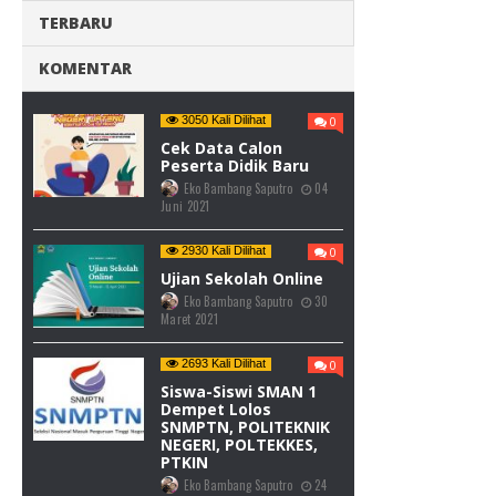
infografis di bawah...
BACA SELENGKAPNYA
POPULER
TERBARU
KOMENTAR
3050 Kali Dilihat
0
Cek Data Calon
Peserta Didik Baru
Eko Bambang Saputro
04
Juni 2021
2930 Kali Dilihat
0
Ujian Sekolah Online