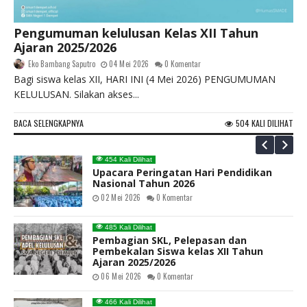
458 Kali Dilihat
Upacara bendera memperingati Hari
Kartini 2026
21 April 2026
0 Komentar
454 Kali Dilihat
Selamat Hari Kartini 2026
21 April 2026
0 Komentar
1830 Kali Dilihat
Pengumuman kelulusan Kelas XII Tahun
Tim Sepak Takraw Kabupaten Demak
Ajaran 2025/2026
Raih Juara 1
19 Maret 2023
0 Komentar
Eko Bambang Saputro
04 Mei 2026
0 Komentar
Bagi siswa kelas XII, HARI INI (4 Mei 2026) PENGUMUMAN
KELULUSAN. Silakan akses...
1678 Kali Dilihat
SMAN 1 Dempet menyabet Special
Award diajang NYIA 2022
BACA SELENGKAPNYA
504 KALI DILIHAT
29 Januari 2023
0 Komentar
454 Kali Dilihat
Upacara Peringatan Hari Pendidikan
Nasional Tahun 2026