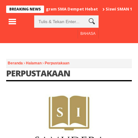
Program SMA Dempet Hebat
Siswi SMAN 1 De
BREAKING NEWS
BAHASA
Beranda
Halaman
Perpustakaan
PERPUSTAKAAN