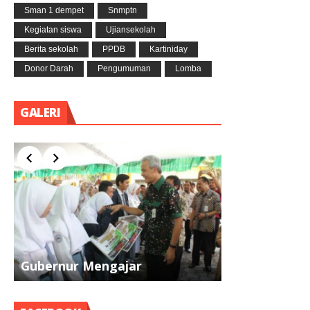
Sman 1 dempet
Snmptn
Kegiatan siswa
Ujiansekolah
Berita sekolah
PPDB
Kartiniday
Donor Darah
Pengumuman
Lomba
GALERI
Gubernur Mengajar
Pramuka