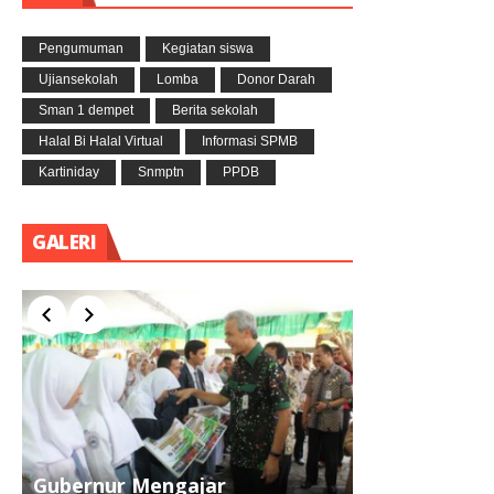
Pengumuman
Kegiatan siswa
Ujiansekolah
Lomba
Donor Darah
Sman 1 dempet
Berita sekolah
Halal Bi Halal Virtual
Informasi SPMB
Kartiniday
Snmptn
PPDB
GALERI
Gubernur Mengajar