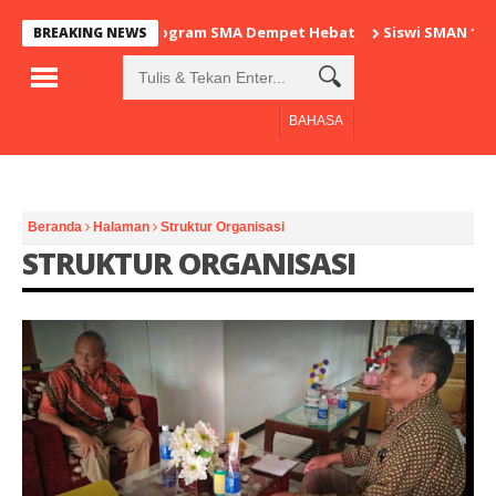
Program SMA Dempet Hebat
Siswi SMAN 1 De
BREAKING NEWS
BAHASA
Beranda
Halaman
Struktur Organisasi
STRUKTUR ORGANISASI