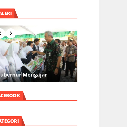
ALERI
ubernur Mengajar
Pramuka
ACEBOOK
ATEGORI