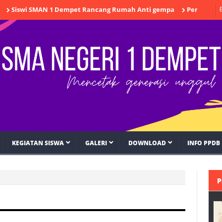
swi SMAN 1 Dempet Rancang Rumah Anti gempa
Persiapan Akred
KEGIATAN SISWA
GALERI
DOWNLOAD
INFO PPDB
P