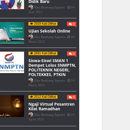
Didik Baru
Eko Bambang Saputro
04
Juni 2021
2929 Kali Dilihat
0
Ujian Sekolah Online
Eko Bambang Saputro
30
Maret 2021
2691 Kali Dilihat
0
Siswa-Siswi SMAN 1
Dempet Lolos SNMPTN,
POLITEKNIK NEGERI,
POLTEKKES, PTKIN
Eko Bambang Saputro
24
Maret 2021
2512 Kali Dilihat
0
Ngaji Virtual Pesantren
Kilat Ramadhan
Eko Bambang Saputro
24
April 2021