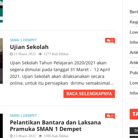
Beri
Keg
Low
0
SMAN 1 DEMPET
Inf
Ujian Sekolah
Arti
25 Maret 2021
1277 Kali Dilihat
Ujian Sekolah Tahun Pelajaran 2020/2021 akan
Arti
segera dimulai pada tanggal 31 Maret - 12 April
Publ
2021. Ujian Sekolah akan dilaksanakan secara
online, untuk itu persiapkan dirimu semaksimal...
Lom
Inf
BACA SELENGKAPNYA
T
0
SMAN 1 DEMPET
Pelantikan Bantara dan Laksana
Pramuka SMAN 1 Dempet
S
25 Maret 2021
1390 Kali Dilihat