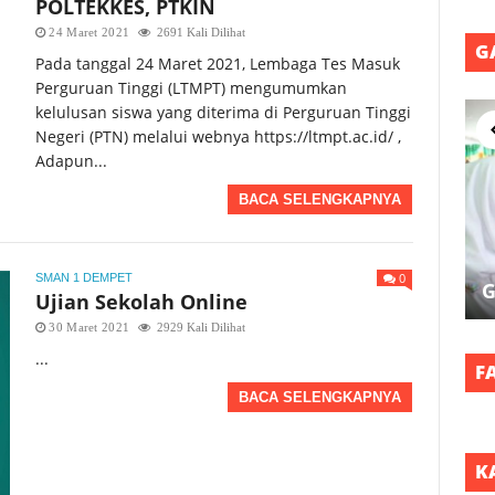
POLTEKKES, PTKIN
24 Maret 2021
2691 Kali Dilihat
G
Pada tanggal 24 Maret 2021, Lembaga Tes Masuk
Perguruan Tinggi (LTMPT) mengumumkan
kelulusan siswa yang diterima di Perguruan Tinggi
Negeri (PTN) melalui webnya https://ltmpt.ac.id/ ,
Adapun...
BACA SELENGKAPNYA
0
SMAN 1 DEMPET
G
Ujian Sekolah Online
30 Maret 2021
2929 Kali Dilihat
...
F
BACA SELENGKAPNYA
K