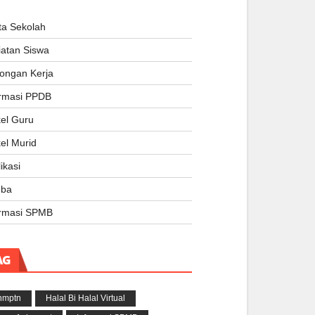
ta Sekolah
iatan Siswa
ongan Kerja
ormasi PPDB
kel Guru
kel Murid
ikasi
ba
ormasi SPMB
AG
nmptn
Halal Bi Halal Virtual