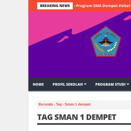
Program SMA Dempet Hebat
Si
BREAKING NEWS
HOME
PROFIL SEKOLAH
PROGRAM STUDI
Beranda
Tag
Sman 1 dempet
TAG SMAN 1 DEMPET