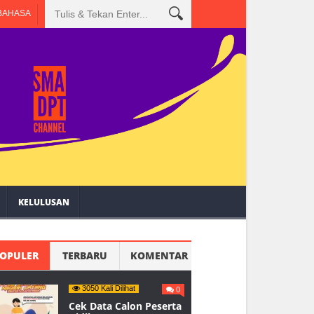
itasi Perpustakaan
BAHASA
KELULUSAN
OPULER
TERBARU
KOMENTAR
3050 Kali Dilihat
0
Cek Data Calon Peserta