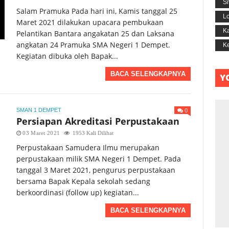
S
Salam Pramuka Pada hari ini, Kamis tanggal 25
L
Maret 2021 dilakukan upacara pembukaan
Ka
Pelantikan Bantara angakatan 25 dan Laksana
angkatan 24 Pramuka SMA Negeri 1 Dempet.
Ke
Kegiatan dibuka oleh Bapak...
BACA SELENGKAPNYA
Y
0
SMAN 1 DEMPET
Persiapan Akreditasi Perpustakaan
03 Maret 2021
1953 Kali Dilihat
Perpustakaan Samudera Ilmu merupakan
perpustakaan milik SMA Negeri 1 Dempet. Pada
tanggal 3 Maret 2021, pengurus perpustakaan
bersama Bapak Kepala sekolah sedang
berkoordinasi (follow up) kegiatan...
BACA SELENGKAPNYA