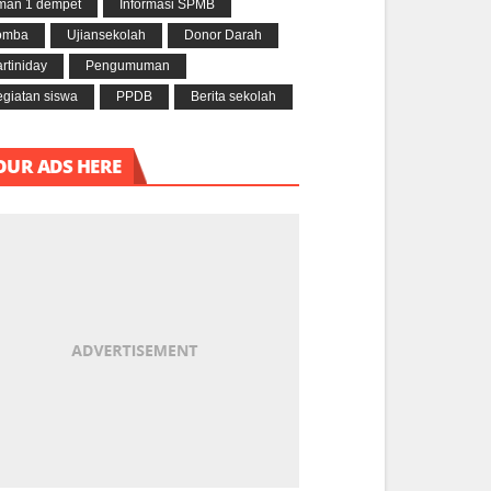
man 1 dempet
Informasi SPMB
omba
Ujiansekolah
Donor Darah
rtiniday
Pengumuman
giatan siswa
PPDB
Berita sekolah
OUR ADS HERE