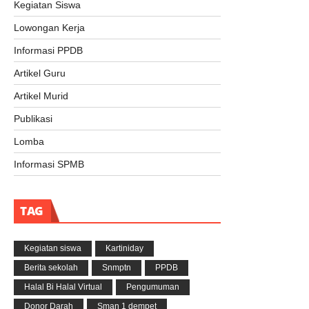
Kegiatan Siswa
Lowongan Kerja
Informasi PPDB
Artikel Guru
Artikel Murid
Publikasi
Lomba
Informasi SPMB
TAG
Kegiatan siswa
Kartiniday
Berita sekolah
Snmptn
PPDB
Halal Bi Halal Virtual
Pengumuman
Donor Darah
Sman 1 dempet