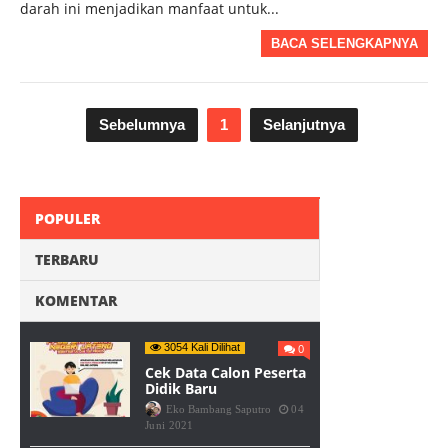
darah ini menjadikan manfaat untuk...
BACA SELENGKAPNYA
Sebelumnya
1
Selanjutnya
POPULER
TERBARU
KOMENTAR
3054 Kali Dilihat
0
Cek Data Calon Peserta
Didik Baru
Eko Bambang Saputro
04
Juni 2021