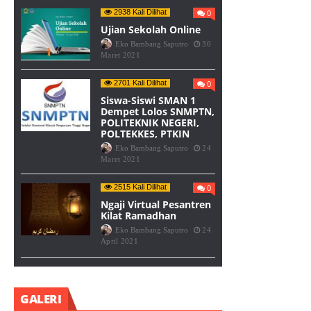
2938 Kali Dilihat
0
Ujian Sekolah Online
Eko Bambang Saputro
30
Maret 2021
2701 Kali Dilihat
0
Siswa-Siswi SMAN 1
Dempet Lolos SNMPTN,
POLITEKNIK NEGERI,
POLTEKKES, PTKIN
Eko Bambang Saputro
24
Maret 2021
2515 Kali Dilihat
0
Ngaji Virtual Pesantren
Kilat Ramadhan
Eko Bambang Saputro
24
April 2021
GALERI