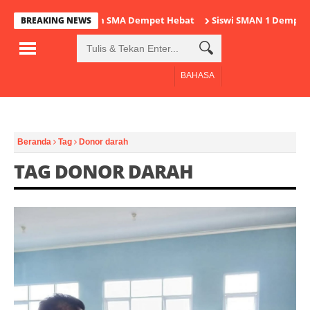
Program SMA Dempet Hebat
Siswi SMAN 1 Dempet R
BREAKING NEWS
BAHASA
Beranda
Tag
Donor darah
TAG DONOR DARAH